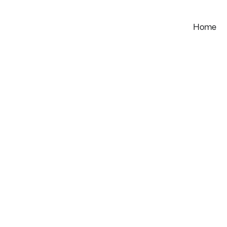
Home
danalyse als Grundlage für transparente Qualitätsmessung
Anreizsysteme in der Bioabfallwirtschaft